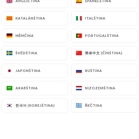
ANGLIČTINA
ANGLIČTINA
ŠPANĚLŠTINA
ŠPANĚLŠTINA
KATALÁNŠTINA
KATALÁNŠTINA
ITALŠTINA
ITALŠTINA
Cher(e)s Client(e)s,
NĚMČINA
NĚMČINA
PORTUGALŠTINA
PORTUGALŠTINA
Retrouver vos plats préféré à partager
en famille ou entre ami directement
简体中文 (ČÍNŠTINA)
简体中文 (ČÍNŠTINA)
ŠVÉDŠTINA
ŠVÉDŠTINA
chez vous avec notre nouveau service
de vente a emporter
JAPONŠTINA
JAPONŠTINA
RUŠTINA
RUŠTINA
Consulter notre carte
ARABŠTINA
ARABŠTINA
NIZOZEMŠTINA
NIZOZEMŠTINA
EN CLIQUANT ICI
한국어 (KOREJŠTINA)
한국어 (KOREJŠTINA)
ŘEČTINA
ŘEČTINA
==========
C'est dans une ambiance conviviale que