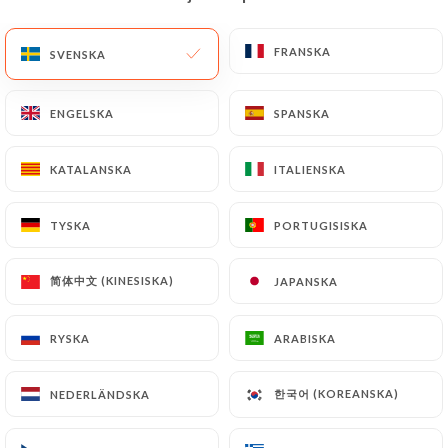
SV
MENY
FRANSKA
FRANSKA
SVENSKA
SVENSKA
ENGELSKA
ENGELSKA
SPANSKA
SPANSKA
KATALANSKA
KATALANSKA
ITALIENSKA
ITALIENSKA
/
HEM
KONTAKT
Kontakt
TYSKA
TYSKA
PORTUGISISKA
PORTUGISISKA
简体中文 (KINESISKA)
简体中文 (KINESISKA)
JAPANSKA
JAPANSKA
RYSKA
RYSKA
ARABISKA
ARABISKA
한국어 (KOREANSKA)
한국어 (KOREANSKA)
NEDERLÄNDSKA
NEDERLÄNDSKA
Aux Cerises