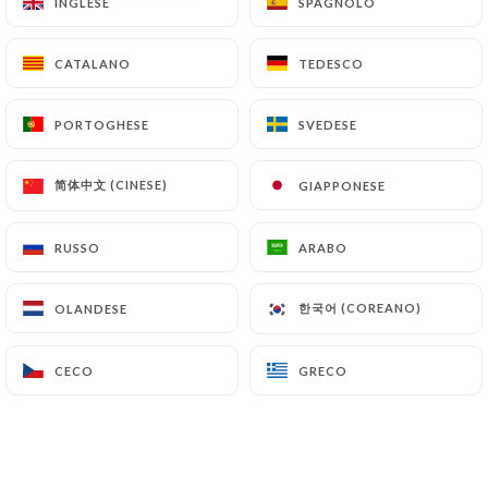
INGLESE
INGLESE
SPAGNOLO
SPAGNOLO
CATALANO
CATALANO
TEDESCO
TEDESCO
Cher(e)s Client(e)s,
PORTOGHESE
PORTOGHESE
SVEDESE
SVEDESE
Retrouver vos plats préféré à partager
en famille ou entre ami directement
简体中文 (CINESE)
简体中文 (CINESE)
GIAPPONESE
GIAPPONESE
chez vous avec notre nouveau service
de vente a emporter
RUSSO
RUSSO
ARABO
ARABO
Consulter notre carte
한국어 (COREANO)
한국어 (COREANO)
OLANDESE
OLANDESE
EN CLIQUANT ICI
CECO
CECO
GRECO
GRECO
==========
C'est dans une ambiance conviviale que