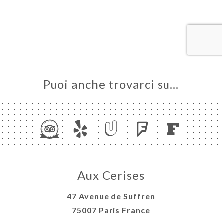
LE
NOTA
INA
ERIA
SIONE
NU
Puoi anche trovarci su…
ATTO
Aux Cerises
47 Avenue de Suffren
75007 Paris France