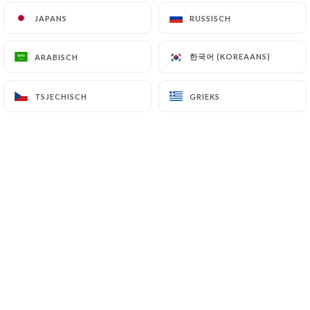
JAPANS
JAPANS
RUSSISCH
RUSSISCH
한국어 (KOREAANS)
한국어 (KOREAANS)
ARABISCH
ARABISCH
TSJECHISCH
TSJECHISCH
GRIEKS
GRIEKS
15.00€
20.00€