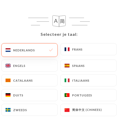
22.00€
4.00€
Selecteer je taal:
Selecteer je taal:
FRANS
FRANS
NEDERLANDS
NEDERLANDS
9.00€
ENGELS
ENGELS
SPAANS
SPAANS
10.00€
CATALAANS
CATALAANS
ITALIAANS
ITALIAANS
9.00€
DUITS
DUITS
PORTUGEES
PORTUGEES
9.00€
简体中文 (CHINEES)
简体中文 (CHINEES)
ZWEEDS
ZWEEDS
35.00€