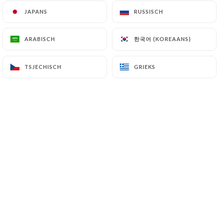
JAPANS
JAPANS
RUSSISCH
RUSSISCH
Stephane R. beoordeelde
한국어 (KOREAANS)
한국어 (KOREAANS)
ARABISCH
ARABISCH
S
5/5
Produits frais et goûteux, tout simplement
TSJECHISCH
TSJECHISCH
GRIEKS
GRIEKS
et équipe sympa. Cadre agréable et
notamment la terrasse. Parfait pour
déjeuner
07/07/2026
•
06:19
Laure C. beoordeelde
L
4/5
18/05/2026
•
02:42
William T. beoordeelde
W
2/5