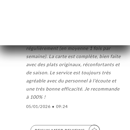
09/01/2026
•
02:51
Isaure C. beoordeelde
I
5/5
Super restaurant dans lequel je me rends
régulièrement (en moyenne 1 fois par
semaine). La carte est complète, bien faite
avec des plats originaux, réconfortants et
de saison. Le service est toujours très
agréable avec du personnel à l'écoute et
une très bonne efficacité. Je recommande
à 100% !
05/01/2026
•
09:24