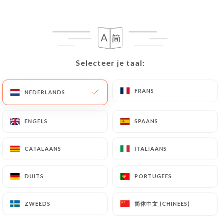
NL
MENU
Selecteer je taal:
Selecteer je taal:
/
HOME
REVIEWS
FRANS
FRANS
NEDERLANDS
NEDERLANDS
Reviews
ENGELS
ENGELS
SPAANS
SPAANS
CATALAANS
CATALAANS
ITALIAANS
ITALIAANS
389 reviews op Uniiti
DUITS
DUITS
PORTUGEES
PORTUGEES
4.7 / 5
简体中文 (CHINEES)
简体中文 (CHINEES)
ZWEEDS
ZWEEDS
100% authentieke, geverifieerde reviews.