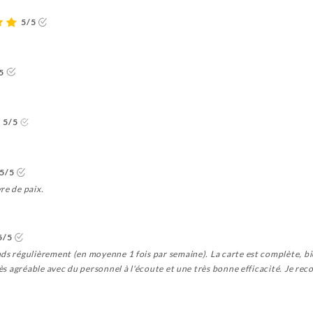
5/5
5
5/5
5/5
re de paix.
5/5
ds régulièrement (en moyenne 1 fois par semaine). La carte est complète, bi
très agréable avec du personnel à l'écoute et une très bonne efficacité. Je r