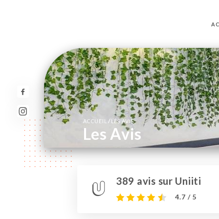
AC
/
ACCUEIL
LES AVIS
Les Avis
389 avis sur Uniiti
4.7 / 5