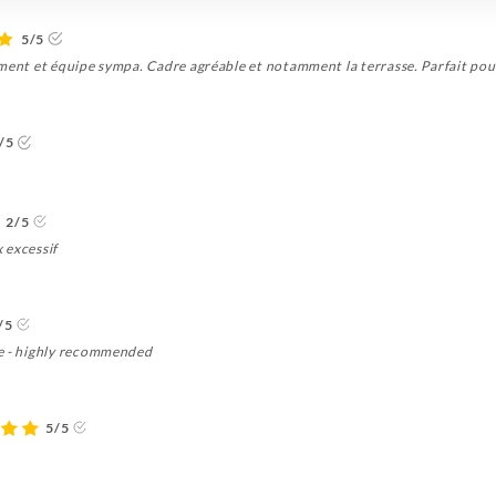
5/5
ement et équipe sympa. Cadre agréable et notamment la terrasse. Parfait po
/5
2/5
 excessif
/5
ce - highly recommended
5/5