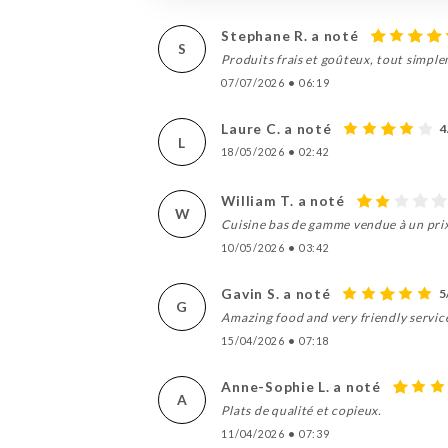
Stephane R. a noté
S
Produits frais et goûteux, tout simpl
07/07/2026
•
06:19
Laure C. a noté
4
L
18/05/2026
•
02:42
William T. a noté
W
Cuisine bas de gamme vendue à un prix
10/05/2026
•
03:42
Gavin S. a noté
5
G
Amazing food and very friendly servi
15/04/2026
•
07:18
Anne-Sophie L. a noté
A
Plats de qualité et copieux.
11/04/2026
•
07:39