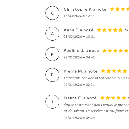
Christophe P. a noté
C
14/03/2026
•
12:11
Anna F. a noté
5/
A
08/03/2026
•
10:31
Pauline d. a noté
P
22/01/2026
•
04:45
Pierre M. a noté
P
Délicieux. Service attentionné. Un hav
09/01/2026
•
02:51
Isaure C. a noté
I
Super restaurant dans lequel je me ren
et de saison. Le service est toujours 
05/01/2026
•
09:24