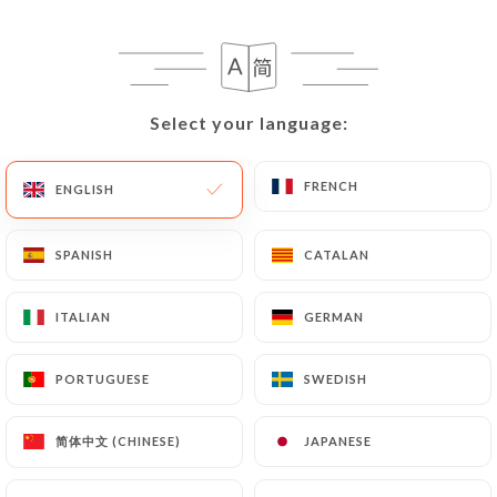
EN
MENU
Select your language:
Select your language:
FRENCH
FRENCH
ENGLISH
ENGLISH
/
HOME
REVIEWS
Reviews
SPANISH
SPANISH
CATALAN
CATALAN
ITALIAN
ITALIAN
GERMAN
GERMAN
389 reviews on Uniiti
PORTUGUESE
PORTUGUESE
SWEDISH
SWEDISH
4.7 / 5
简体中文 (CHINESE)
简体中文 (CHINESE)
JAPANESE
JAPANESE
100% real, verified reviews.