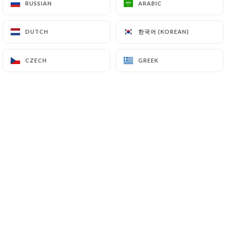
RUSSIAN
RUSSIAN
ARABIC
ARABIC
한국어 (KOREAN)
한국어 (KOREAN)
DUTCH
DUTCH
Stephane R. rated
S
5/5
CZECH
CZECH
GREEK
GREEK
Produits frais et goûteux, tout simplement
et équipe sympa. Cadre agréable et
notamment la terrasse. Parfait pour
déjeuner
07/07/2026
•
06:19
Laure C. rated
L
4/5
18/05/2026
•
02:42
William T. rated
W
2/5