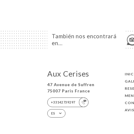
También nos encontrará
en…
Aux Cerises
INI
GAL
47 Avenue de Suffren
RES
75007 Paris France
MEN
+33142739297
CO
AVI
ES