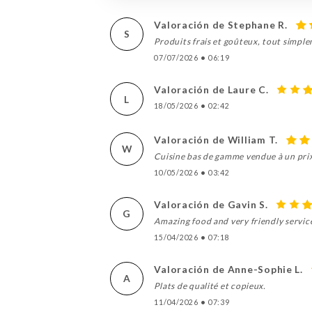
Valoración de Stephane R.
S
Produits frais et goûteux, tout simpl
07/07/2026
•
06:19
Valoración de Laure C.
L
18/05/2026
•
02:42
Valoración de William T.
W
Cuisine bas de gamme vendue à un prix
10/05/2026
•
03:42
Valoración de Gavin S.
G
Amazing food and very friendly servi
15/04/2026
•
07:18
Valoración de Anne-Sophie L.
A
Plats de qualité et copieux.
11/04/2026
•
07:39