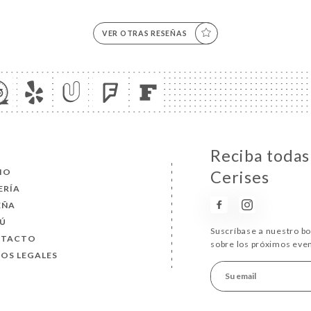
VER OTRAS RESEÑAS
Reciba todas 
CIO
Cerises
ERÍA
EÑA
Ú
Suscríbase a nuestro b
NTACTO
sobre los próximos eve
SOS LEGALES