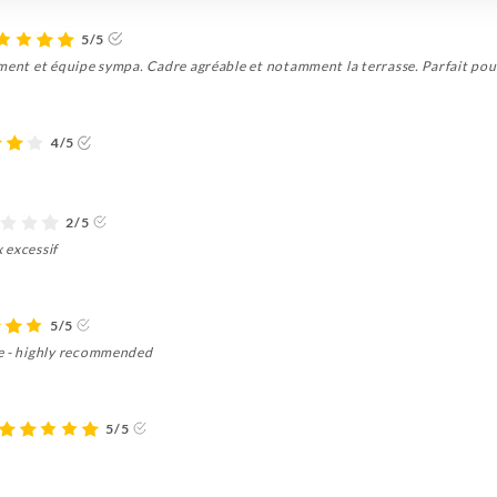
5/5
ement et équipe sympa. Cadre agréable et notamment la terrasse. Parfait po
4/5
2/5
 excessif
5/5
ce - highly recommended
5/5